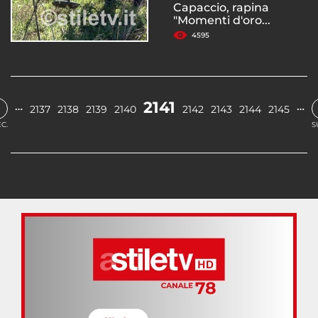
Capaccio, rapina
"Momenti d'oro...
4595
2141
…
…
2137
2138
2139
2140
2142
2143
2144
2145
C.
S