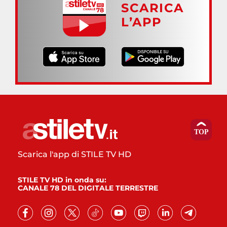
SCARICA
L’APP
Scarica l'app di STILE TV HD
STILE TV HD in onda su:
CANALE 78 DEL DIGITALE TERRESTRE