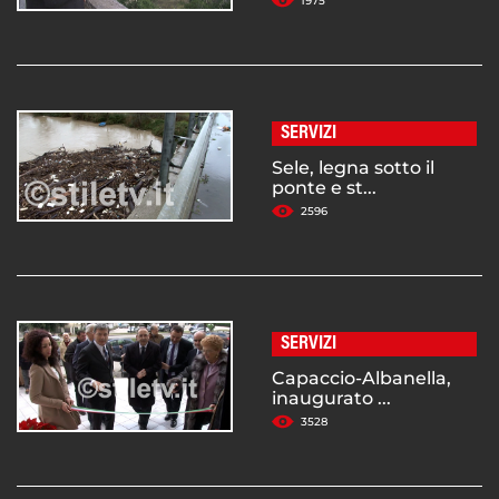
1975
SERVIZI
Sele, legna sotto il
ponte e st...
2596
SERVIZI
Capaccio-Albanella,
inaugurato ...
3528