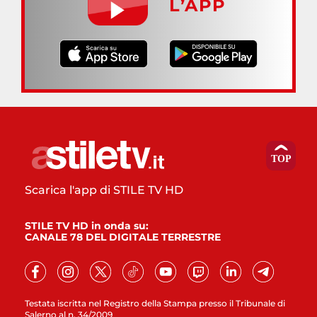
L’APP
Scarica l'app di STILE TV HD
STILE TV HD in onda su:
CANALE 78 DEL DIGITALE TERRESTRE
Testata iscritta nel Registro della Stampa presso il Tribunale di
Salerno al n. 34/2009