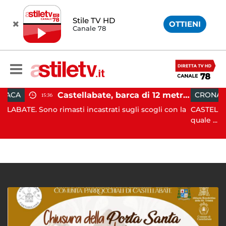
Stile TV HD
OTTIENI
Canale 78
Castellabate, barca di 12 metri resta incastrata sugli scogli: salvate 9 persone
CRONACA
15:19
masti incastrati sugli scogli con la
CASTELLABATE. Agente sp
quale ...