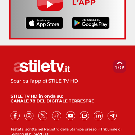
L’APP
Scarica l'app di STILE TV HD
STILE TV HD in onda su:
CANALE 78 DEL DIGITALE TERRESTRE
Testata iscritta nel Registro della Stampa presso il Tribunale di
Salerno al n. 34/2009