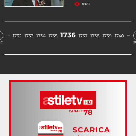
8029
1736
…
…
1732
1733
1734
1735
1737
1738
1739
1740
C.
S
SCARICA