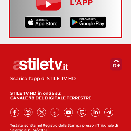
L’APP
Scarica l'app di STILE TV HD
STILE TV HD in onda su:
CANALE 78 DEL DIGITALE TERRESTRE
Testata iscritta nel Registro della Stampa presso il Tribunale di
Salerno al n. 34/2009