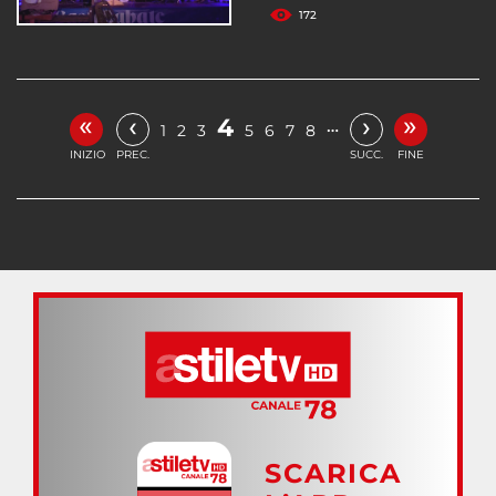
172
«
»
‹
›
4
…
1
2
3
5
6
7
8
INIZIO
PREC.
SUCC.
FINE
SCARICA