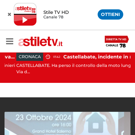
Stile TV HD
OTTIENI
Canale 78
Angri, scippano anziana davanti ad un negozio: tre arresti
Castellabate, incidente in moto: 27enne in ospedale
CRONACA
05:42
ieri
CASTELLABATE. Ha perso il controllo della moto lungo la
Via d...