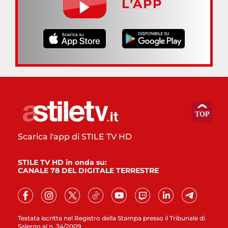
L’APP
Scarica l'app di STILE TV HD
STILE TV HD in onda su:
CANALE 78 DEL DIGITALE TERRESTRE
Testata iscritta nel Registro della Stampa presso il Tribunale di
Salerno al n. 34/2009