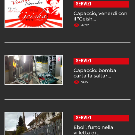
SERVIZI
Capaccio, venerdì con
il "Geish...
4692
SERVIZI
Capaccio: bomba
carta fa saltar...
7615
SERVIZI
Eboli, furto nella
villetta di ...