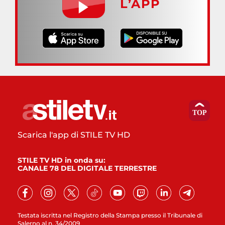
L’APP
Scarica l'app di STILE TV HD
STILE TV HD in onda su:
CANALE 78 DEL DIGITALE TERRESTRE
Testata iscritta nel Registro della Stampa presso il Tribunale di
Salerno al n. 34/2009