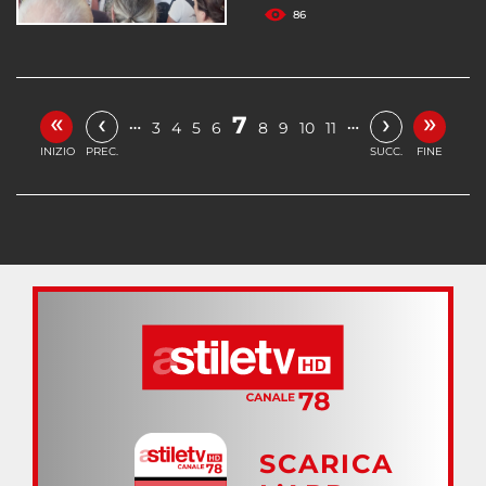
86
«
»
‹
›
7
…
…
3
4
5
6
8
9
10
11
INIZIO
PREC.
SUCC.
FINE
SCARICA