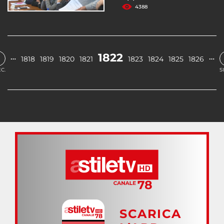
4388
1822
…
…
1818
1819
1820
1821
1823
1824
1825
1826
C.
S
SCARICA