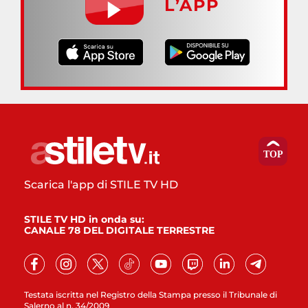
L’APP
Scarica l'app di STILE TV HD
STILE TV HD in onda su:
CANALE 78 DEL DIGITALE TERRESTRE
Testata iscritta nel Registro della Stampa presso il Tribunale di
Salerno al n. 34/2009