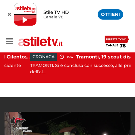
Stile TV HD
OTTIENI
Canale 78
Incidente agricolo nel Cilento: trattore si ribalta, muore 71enne
CRONACA
15:14
ente
TRAMONTI. Si è conclusa con successo, alle prime luci
dell’al...