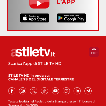
L’APP
Scarica l'app di STILE TV HD
STILE TV HD in onda su:
CANALE 78 DEL DIGITALE TERRESTRE
Testata iscritta nel Registro della Stampa presso il Tribunale di
Salerno al n. 34/2009