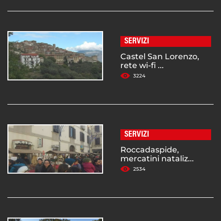
SERVIZI
Castel San Lorenzo,
rete wi-fi ...
3224
SERVIZI
Roccadaspide,
mercatini nataliz...
2534