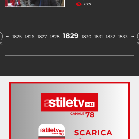
2867
1829
…
…
1825
1826
1827
1828
1830
1831
1832
1833
C.
S
SCARICA