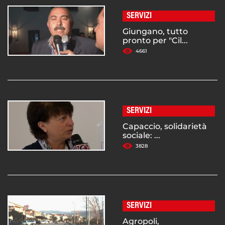
SERVIZI
Giungano, tutto
pronto per "Cil...
4661
SERVIZI
Capaccio, solidarietà
sociale: ...
3828
SERVIZI
Agropoli,