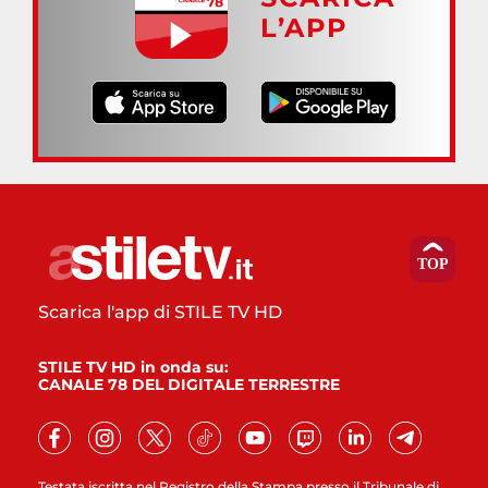
L’APP
Scarica l'app di STILE TV HD
STILE TV HD in onda su:
CANALE 78 DEL DIGITALE TERRESTRE
Testata iscritta nel Registro della Stampa presso il Tribunale di