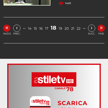
1409
«
»
‹
›
18
…
…
14
15
16
17
19
20
21
22
INIZIO
PREC.
SUCC.
FINE
SCARICA