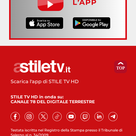
L’APP
Scarica l'app di STILE TV HD
STILE TV HD in onda su:
CANALE 78 DEL DIGITALE TERRESTRE
Testata iscritta nel Registro della Stampa presso il Tribunale di
Salerno al n. 34/2009