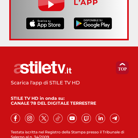
L’APP
Scarica l'app di STILE TV HD
STILE TV HD in onda su:
CANALE 78 DEL DIGITALE TERRESTRE
Testata iscritta nel Registro della Stampa presso il Tribunale di
Salerno al n. 34/2009