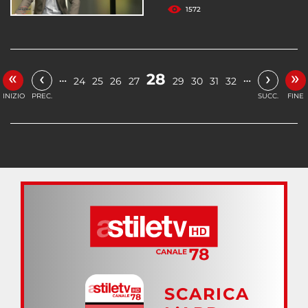
1572
«
»
‹
›
28
…
…
24
25
26
27
29
30
31
32
INIZIO
PREC.
SUCC.
FINE
SCARICA