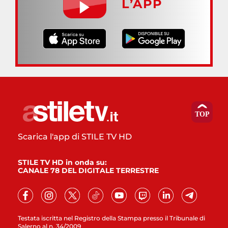
L’APP
Scarica l'app di STILE TV HD
STILE TV HD in onda su:
CANALE 78 DEL DIGITALE TERRESTRE
Testata iscritta nel Registro della Stampa presso il Tribunale di
Salerno al n. 34/2009