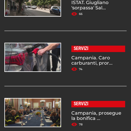
ISTAT. Giugliano
'sorpassa' Sal...
66
SERVIZI
Campania. Caro
carburanti, pror...
74
SERVIZI
Campania, prosegue
la bonifica ...
78