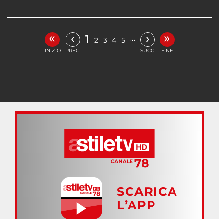
«
»
‹
›
1
…
2
3
4
5
INIZIO
PREC.
SUCC.
FINE
SCARICA
L’APP