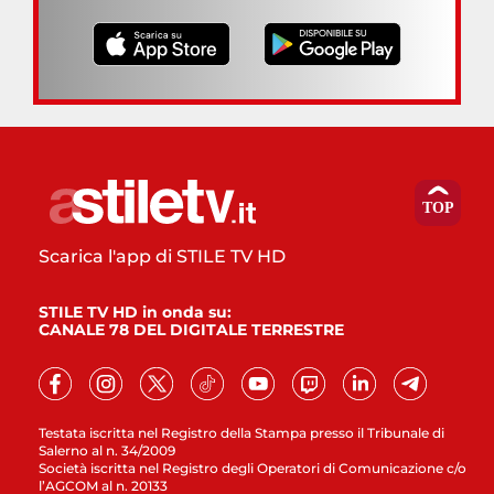
Scarica l'app di STILE TV HD
STILE TV HD in onda su:
CANALE 78 DEL DIGITALE TERRESTRE
Testata iscritta nel Registro della Stampa presso il Tribunale di
Salerno al n. 34/2009
Società iscritta nel Registro degli Operatori di Comunicazione c/o
l’AGCOM al n. 20133