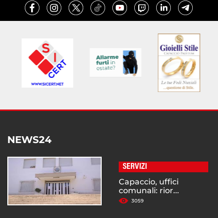
NEWS24
SERVIZI
Capaccio, uffici
comunali: rior...
3059