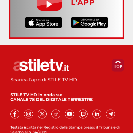
L’APP
Scarica l'app di STILE TV HD
STILE TV HD in onda su:
CANALE 78 DEL DIGITALE TERRESTRE
Testata iscritta nel Registro della Stampa presso il Tribunale di
Salerno al n. 34/2009