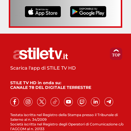
Scarica l'app di STILE TV HD
STILE TV HD in onda su:
CANALE 78 DEL DIGITALE TERRESTRE
Testata iscritta nel Registro della Stampa presso il Tribunale di
Salerno al n. 34/2009
Società iscritta nel Registro degli Operatori di Comunicazione c/o
l’AGCOM al n. 20133