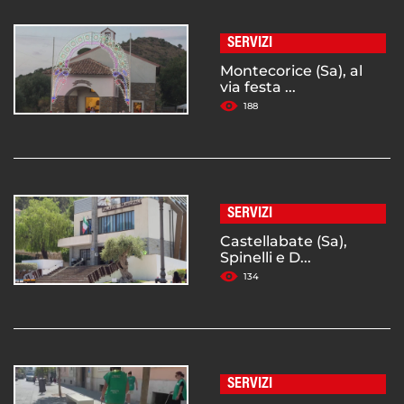
SERVIZI
Montecorice (Sa), al
via festa ...
188
SERVIZI
Castellabate (Sa),
Spinelli e D...
134
SERVIZI