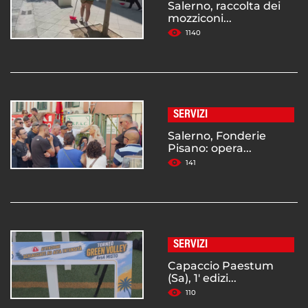
Salerno, raccolta dei
mozziconi...
1140
SERVIZI
Salerno, Fonderie
Pisano: opera...
141
SERVIZI
Capaccio Paestum
(Sa), 1' edizi...
110