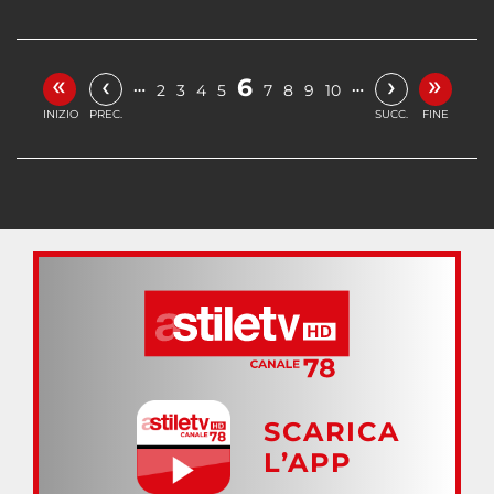
«
»
‹
›
6
…
…
2
3
4
5
7
8
9
10
INIZIO
PREC.
SUCC.
FINE
SCARICA
L’APP