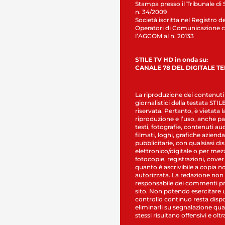
Stampa presso il Tribunale di 
n. 34/2009
Società iscritta nel Registro de
Operatori di Comunicazione c
l’AGCOM al n. 20133
STILE TV HD in onda su:
CANALE 78 DEL DIGITALE T
La riproduzione dei contenuti
giornalistici della testata STI
riservata. Pertanto, è vietata l
riproduzione e l’uso, anche par
testi, fotografie, contenuti au
filmati, loghi, grafiche aziendal
pubblicitarie, con qualsiasi di
elettronico/digitale o per mez
fotocopie, registrazioni, cover
quanto è ascrivibile a copia n
autorizzata. La redazione non
responsabile dei commenti pr
sito. Non potendo esercitare 
controllo continuo resta dispo
eliminarli su segnalazione qual
stessi risultano offensivi e oltr