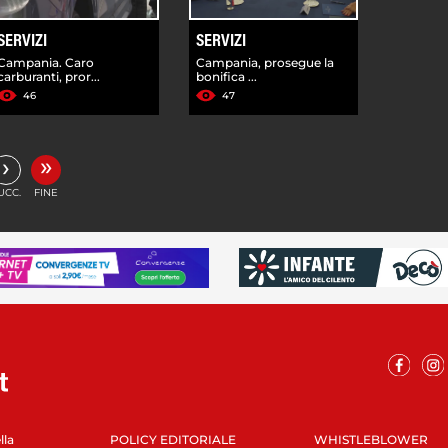
SERVIZI
SERVIZI
Campania. Caro
Campania, prosegue la
carburanti, pror...
bonifica ...
46
47
»
›
UCC.
FINE
lla
POLICY EDITORIALE
WHISTLEBLOWER