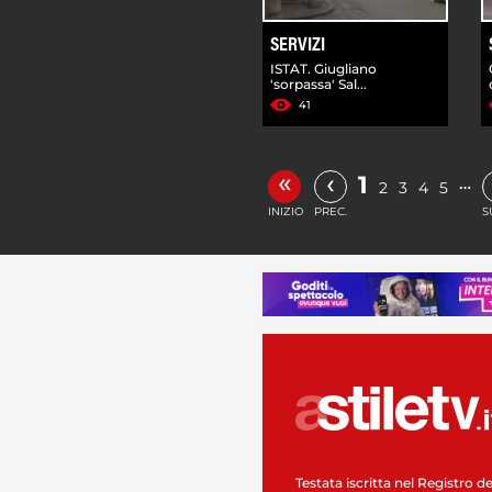
SERVIZI
ISTAT. Giugliano
'sorpassa' Sal...
41
«
‹
1
…
2
3
4
5
INIZIO
PREC.
S
Testata iscritta nel Registro de