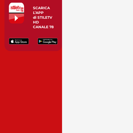
SCARICA
L’APP
di STILETV
HD
CANALE 78