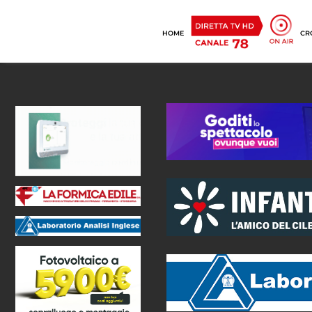
HOME
CR