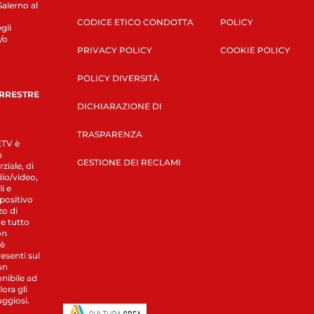
Salerno al
CODICE ETICO CONDOTTA
POLICY
gli
/o
PRIVACY POLICY
COOKIE POLICY
POLICY DIVERSITÀ
ERRESTRE
DICHIARAZIONE DI
TRASPARENZA
LETV è
a
GESTIONE DEI RECLAMI
ziale, di
dio/video,
i e
spositivo
zo di
 e tutto
on
 è
esenti sul
un
nibile ad
ora gli
aggiosi.