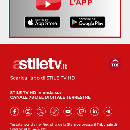
L’APP
Scarica l'app di STILE TV HD
STILE TV HD in onda su:
CANALE 78 DEL DIGITALE TERRESTRE
Testata iscritta nel Registro della Stampa presso il Tribunale di
Salerno al n. 34/2009