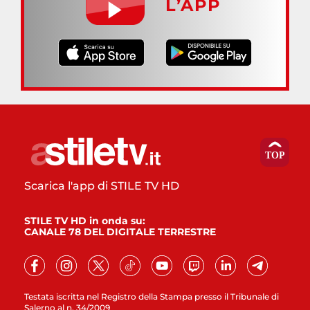
L’APP
Scarica l'app di STILE TV HD
STILE TV HD in onda su:
CANALE 78 DEL DIGITALE TERRESTRE
Testata iscritta nel Registro della Stampa presso il Tribunale di
Salerno al n. 34/2009