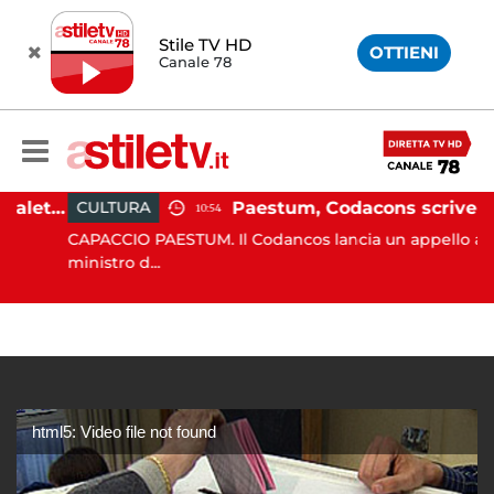
Stile TV HD
OTTIENI
Canale 78
Martina Carbonaro, braccialetto elettronico per i genitori della 14enne uccisa dall'ex
Paestum, Codacons scrive al ministro Giuli: "Rilanciare scavi dell'Anfiteatro nell'area archeologica"
CULTURA
10:54
CAPACCIO PAESTUM. Il Codancos lancia un appello al
ministro d...
html5: Video file not found