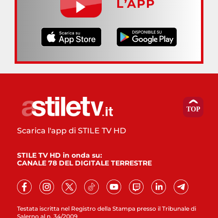
L’APP
Scarica l'app di STILE TV HD
STILE TV HD in onda su:
CANALE 78 DEL DIGITALE TERRESTRE
Testata iscritta nel Registro della Stampa presso il Tribunale di
Salerno al n. 34/2009