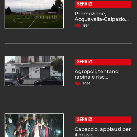
SERVIZI
Promozione,
Acquavella-Calpazio...
1694
SERVIZI
Agropoli, tentano
rapina e risc...
2066
SERVIZI
Capaccio, applausi per
il music...