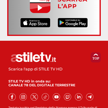
L’APP
Scarica l'app di STILE TV HD
STILE TV HD in onda su:
CANALE 78 DEL DIGITALE TERRESTRE
Testata iscritta nel Registro della Stampa presso il Tribunale di