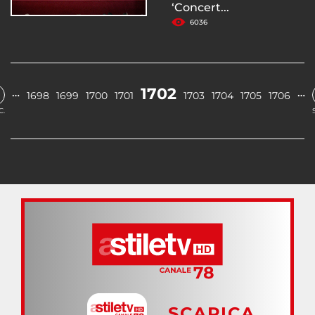
‘Concert...
6036
1702
…
…
1698
1699
1700
1701
1703
1704
1705
1706
C.
SCARICA