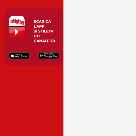
SCARICA
L’APP
di STILETV
HD
CANALE 78