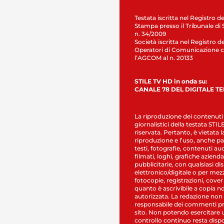
Testata iscritta nel Registro de
Stampa presso il Tribunale di 
n. 34/2009
Società iscritta nel Registro de
Operatori di Comunicazione c
l’AGCOM al n. 20133
STILE TV HD in onda su:
CANALE 78 DEL DIGITALE T
La riproduzione dei contenuti
giornalistici della testata STI
riservata. Pertanto, è vietata l
riproduzione e l’uso, anche par
testi, fotografie, contenuti au
filmati, loghi, grafiche aziendal
pubblicitarie, con qualsiasi di
elettronico/digitale o per mez
fotocopie, registrazioni, cover
quanto è ascrivibile a copia n
autorizzata. La redazione non
responsabile dei commenti pr
sito. Non potendo esercitare 
controllo continuo resta dispo