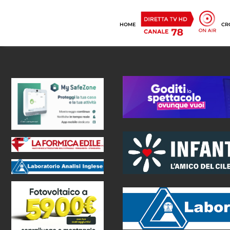
HOME
CR