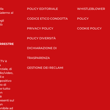
lla
POLICY EDITORIALE
WHISTLEBLOWER
Salerno al
CODICE ETICO CONDOTTA
POLICY
gli
/o
PRIVACY POLICY
COOKIE POLICY
POLICY DIVERSITÀ
ERRESTRE
DICHIARAZIONE DI
TRASPARENZA
LETV è
a
GESTIONE DEI RECLAMI
ziale, di
dio/video,
i e
spositivo
zo di
 e tutto
on
 è
esenti sul
un
nibile ad