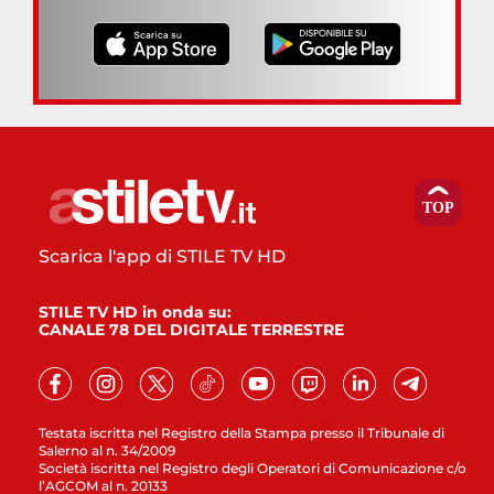
Scarica l'app di STILE TV HD
STILE TV HD in onda su:
CANALE 78 DEL DIGITALE TERRESTRE
Testata iscritta nel Registro della Stampa presso il Tribunale di
Salerno al n. 34/2009
Società iscritta nel Registro degli Operatori di Comunicazione c/o
l’AGCOM al n. 20133