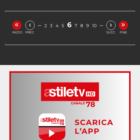
«
»
‹
›
6
…
…
2
3
4
5
7
8
9
10
INIZIO
PREC.
SUCC.
FINE
SCARICA
L’APP