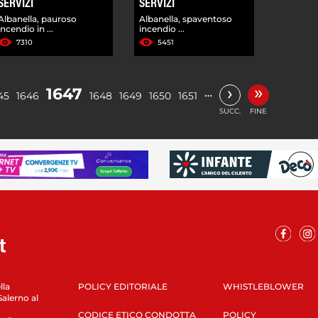
SERVIZI
SERVIZI
Albanella, pauroso
Albanella, spaventoso
incendio in ...
incendio ...
7310
5451
»
›
1647
…
45
1646
1648
1649
1650
1651
SUCC.
FINE
lla
POLICY EDITORIALE
WHISTLEBLOWER
Salerno al
CODICE ETICO CONDOTTA
POLICY