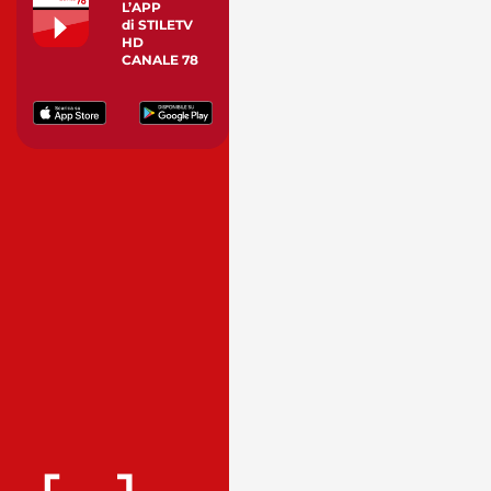
L’APP
di STILETV
HD
CANALE 78