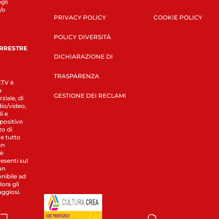
gli
/o
PRIVACY POLICY
COOKIE POLICY
POLICY DIVERSITÀ
ERRESTRE
DICHIARAZIONE DI
TRASPARENZA
LETV è
a
GESTIONE DEI RECLAMI
ziale, di
dio/video,
i e
spositivo
zo di
 e tutto
on
 è
esenti sul
un
nibile ad
ora gli
aggiosi.