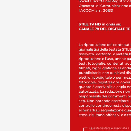
Società iscritta nel Registro de
Operatori di Comunicazione c
l’AGCOM al n. 20133
STILE TV HD in onda su:
CANALE 78 DEL DIGITALE T
La riproduzione dei contenuti
giornalistici della testata STI
riservata. Pertanto, è vietata l
riproduzione e l’uso, anche par
testi, fotografie, contenuti au
filmati, loghi, grafiche aziendal
pubblicitarie, con qualsiasi di
elettronico/digitale o per mez
fotocopie, registrazioni, cover
quanto è ascrivibile a copia n
autorizzata. La redazione non
responsabile dei commenti pr
sito. Non potendo esercitare 
controllo continuo resta dispo
eliminarli su segnalazione qual
stessi risultano offensivi e oltr