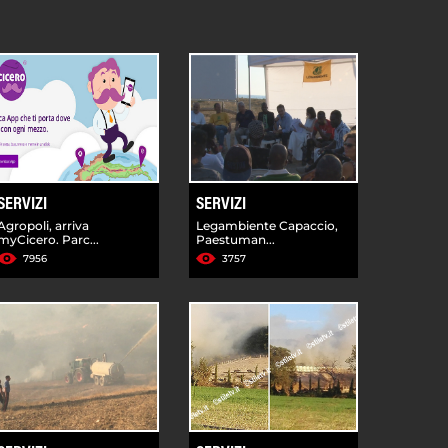
SERVIZI
SERVIZI
Agropoli, arriva
Legambiente Capaccio,
myCicero. Parc...
Paestuman...
7956
3757