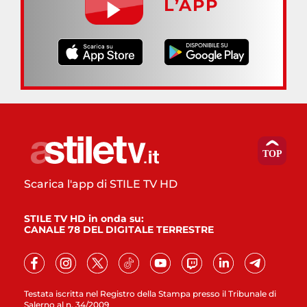
L’APP
Scarica l'app di STILE TV HD
STILE TV HD in onda su:
CANALE 78 DEL DIGITALE TERRESTRE
Testata iscritta nel Registro della Stampa presso il Tribunale di
Salerno al n. 34/2009