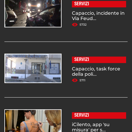
SERVIZI
Capaccio, incidente in
Via Feud...
5732
SERVIZI
Capaccio, task force
della poli...
5711
SERVIZI
iCilento, app 'su
misura' per s...