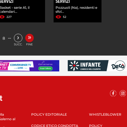
SERVIZI
SERVIZI
Basket - serie A1, il
Pozzuoli (Na), residenti e
calendari...
sfol...
227
52
»
›
…
8
SUCC.
FINE
lla
POLICY EDITORIALE
WHISTLEBLOWER
Salerno al
CODICE ETICO CONDOTTA
POLICY