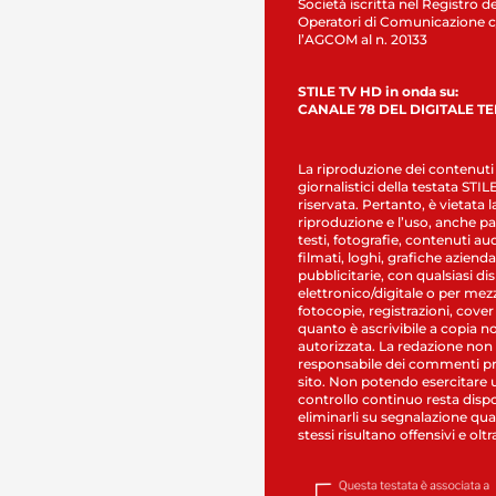
Società iscritta nel Registro de
Operatori di Comunicazione c
l’AGCOM al n. 20133
STILE TV HD in onda su:
CANALE 78 DEL DIGITALE T
La riproduzione dei contenuti
giornalistici della testata STI
riservata. Pertanto, è vietata l
riproduzione e l’uso, anche par
testi, fotografie, contenuti au
filmati, loghi, grafiche aziendal
pubblicitarie, con qualsiasi di
elettronico/digitale o per mez
fotocopie, registrazioni, cover
quanto è ascrivibile a copia n
autorizzata. La redazione non
responsabile dei commenti pr
sito. Non potendo esercitare 
controllo continuo resta dispo
eliminarli su segnalazione qual
stessi risultano offensivi e oltr