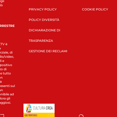
gli
/o
PRIVACY POLICY
COOKIE POLICY
POLICY DIVERSITÀ
ERRESTRE
DICHIARAZIONE DI
TRASPARENZA
LETV è
a
GESTIONE DEI RECLAMI
ziale, di
dio/video,
i e
spositivo
zo di
 e tutto
on
 è
esenti sul
un
nibile ad
ora gli
aggiosi.