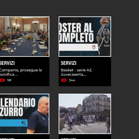
SERVIZI
SERVIZI
Campania, prosegue la
Basket - serie A2.
bonifica ...
Juvecaserta,...
181
344