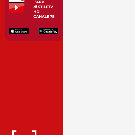
L’APP
di STILETV
HD
CANALE 78