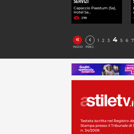
SERVIZI
Capaccio Paestum (Sa),
Hotel Sa...
298
«
‹
4
1
2
3
5
6
7
INIZIO
PREC.
Testata iscritta nel Registro de
Stampa presso il Tribunale di 
n. 34/2009