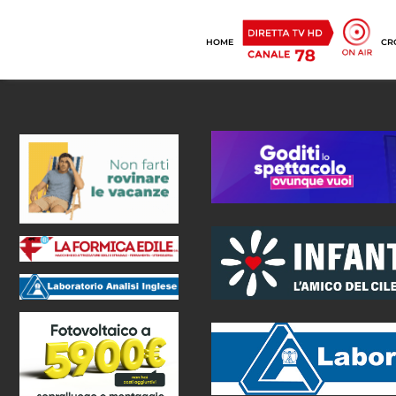
HOME
CR