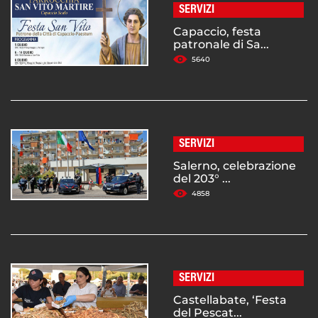
SERVIZI
Capaccio, festa
patronale di Sa...
5640
SERVIZI
Salerno, celebrazione
del 203° ...
4858
SERVIZI
Castellabate, ‘Festa
del Pescat...