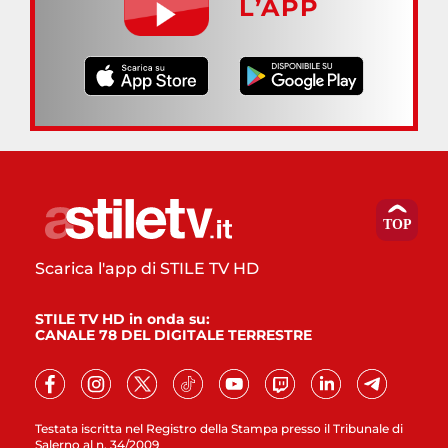
L’APP
Scarica l'app di STILE TV HD
STILE TV HD in onda su:
CANALE 78 DEL DIGITALE TERRESTRE
Testata iscritta nel Registro della Stampa presso il Tribunale di
Salerno al n. 34/2009