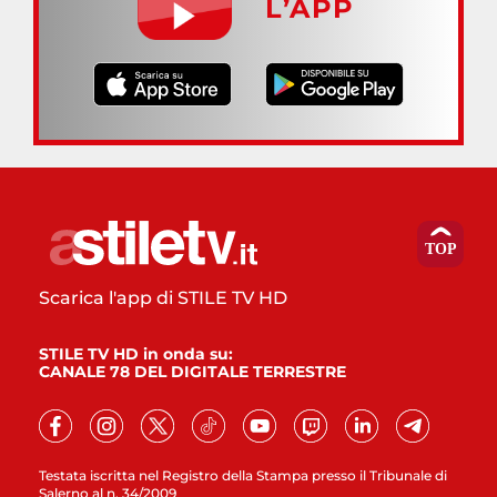
L’APP
Scarica l'app di STILE TV HD
STILE TV HD in onda su:
CANALE 78 DEL DIGITALE TERRESTRE
Testata iscritta nel Registro della Stampa presso il Tribunale di
Salerno al n. 34/2009