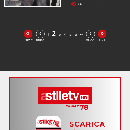
80
«
»
‹
›
2
…
1
3
4
5
6
INIZIO
PREC.
SUCC.
FINE
SCARICA