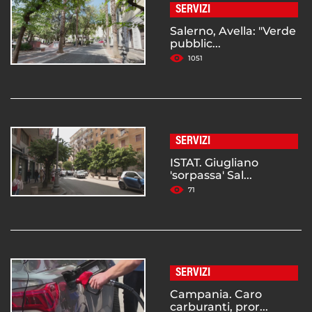
SERVIZI
Salerno, Avella: "Verde
pubblic...
1051
SERVIZI
ISTAT. Giugliano
'sorpassa' Sal...
71
SERVIZI
Campania. Caro
carburanti, pror...