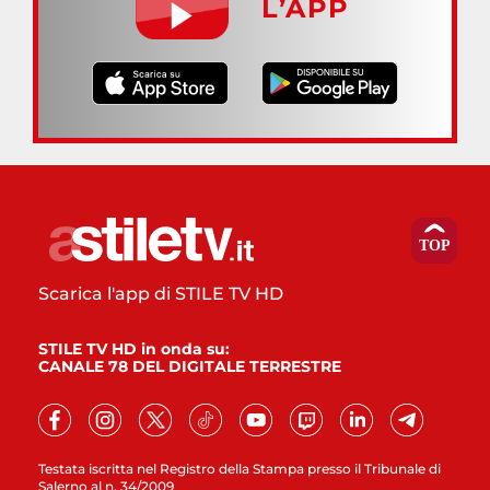
L’APP
Scarica l'app di STILE TV HD
STILE TV HD in onda su:
CANALE 78 DEL DIGITALE TERRESTRE
Testata iscritta nel Registro della Stampa presso il Tribunale di
Salerno al n. 34/2009