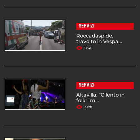
SERVIZI
Roccadaspide,
travolto in Vespa...
5840
SERVIZI
Altavilla, "Cilento in
folk": m...
3378