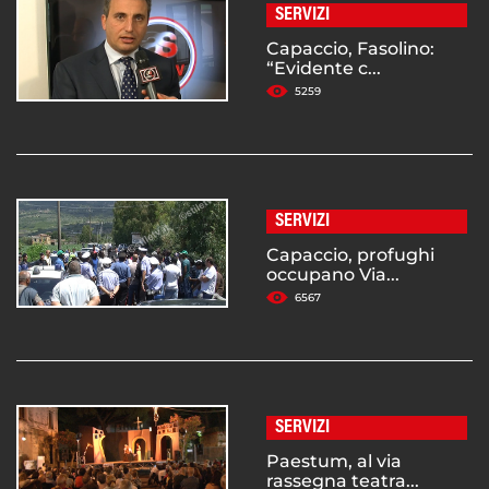
SERVIZI
Capaccio, Fasolino:
“Evidente c...
5259
SERVIZI
Capaccio, profughi
occupano Via...
6567
SERVIZI
Paestum, al via
rassegna teatra...