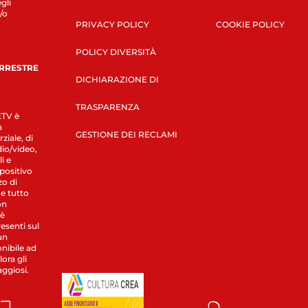
gli
/o
PRIVACY POLICY
COOKIE POLICY
POLICY DIVERSITÀ
ERRESTRE
DICHIARAZIONE DI
TRASPARENZA
LETV è
a
GESTIONE DEI RECLAMI
ziale, di
dio/video,
i e
spositivo
zo di
 e tutto
on
 è
esenti sul
un
nibile ad
ora gli
aggiosi.