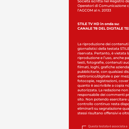
Società iscritta nel Registro de
Operatori di Comunicazione c
l’AGCOM al n. 20133
STILE TV HD in onda su:
CANALE 78 DEL DIGITALE T
La riproduzione dei contenuti
giornalistici della testata STI
riservata. Pertanto, è vietata l
riproduzione e l’uso, anche par
testi, fotografie, contenuti au
filmati, loghi, grafiche aziendal
pubblicitarie, con qualsiasi di
elettronico/digitale o per mez
fotocopie, registrazioni, cover
quanto è ascrivibile a copia n
autorizzata. La redazione non
responsabile dei commenti pr
sito. Non potendo esercitare 
controllo continuo resta dispo
eliminarli su segnalazione qual
stessi risultano offensivi e oltr