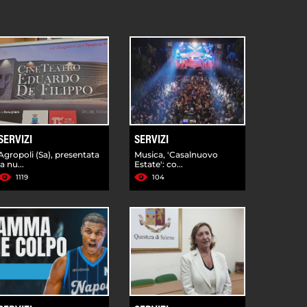
SERVIZI
SERVIZI
Agropoli (Sa), presentata
Musica, 'Casalnuovo
la nu...
Estate': co...
1119
104