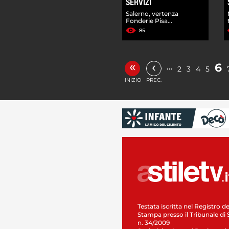
SERVIZI
Salerno, vertenza
Fonderie Pisa...
85
«
‹
6
…
2
3
4
5
INIZIO
PREC.
Testata iscritta nel Registro de
Stampa presso il Tribunale di 
n. 34/2009