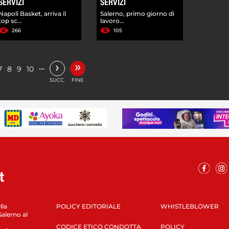
SERVIZI
SERVIZI
Napoli Basket, arriva il
Salerno, primo giorno di
top sc...
lavoro...
266
105
»
›
…
7
8
9
10
SUCC.
FINE
lla
POLICY EDITORIALE
WHISTLEBLOWER
Salerno al
CODICE ETICO CONDOTTA
POLICY