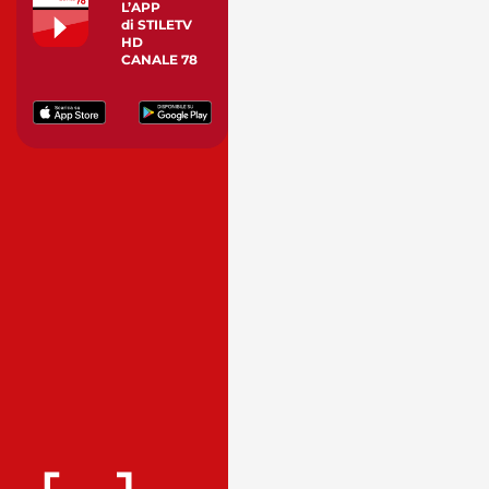
L’APP
di STILETV
HD
CANALE 78