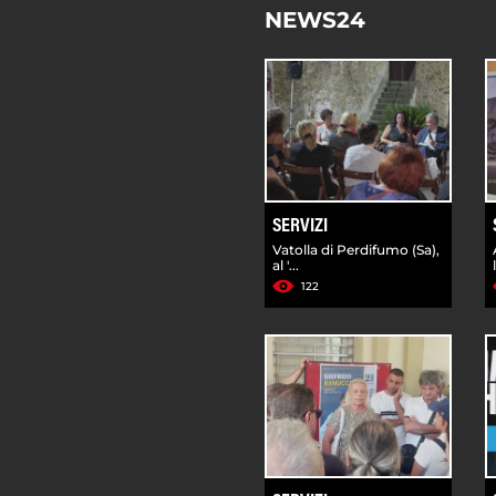
NEWS24
SERVIZI
Vatolla di Perdifumo (Sa),
al '...
122