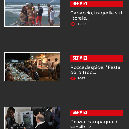
SERVIZI
Capaccio, tragedia sul
litorale...
13006
SERVIZI
Roccadaspide, “Festa
della treb...
8063
SERVIZI
Polizia, campagna di
sensibiliz...