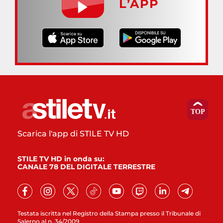
L’APP
Scarica l'app di STILE TV HD
STILE TV HD in onda su:
CANALE 78 DEL DIGITALE TERRESTRE
Testata iscritta nel Registro della Stampa presso il Tribunale di
Salerno al n. 34/2009