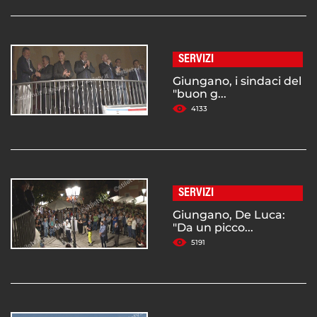
SERVIZI
Giungano, i sindaci del
"buon g...
4133
SERVIZI
Giungano, De Luca:
"Da un picco...
5191