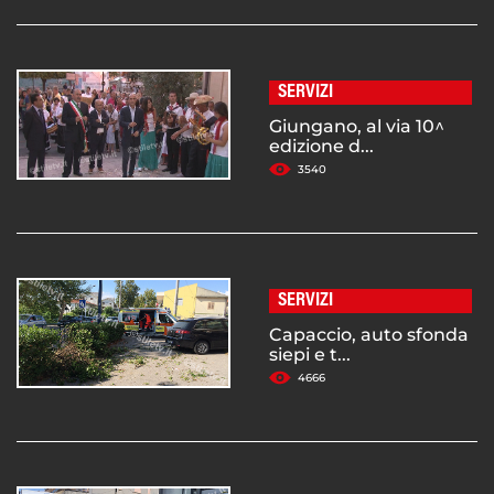
SERVIZI
Giungano, al via 10^
edizione d...
3540
SERVIZI
Capaccio, auto sfonda
siepi e t...
4666