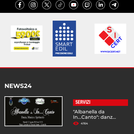
NEWS24
SERVIZI
"Albanella da
In...Canto": danz...
4164