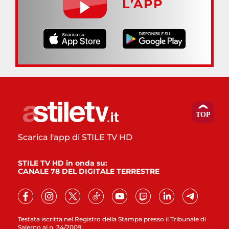
L’APP
Scarica l'app di STILE TV HD
STILE TV HD in onda su:
CANALE 78 DEL DIGITALE TERRESTRE
Testata iscritta nel Registro della Stampa presso il Tribunale di
Salerno al n. 34/2009