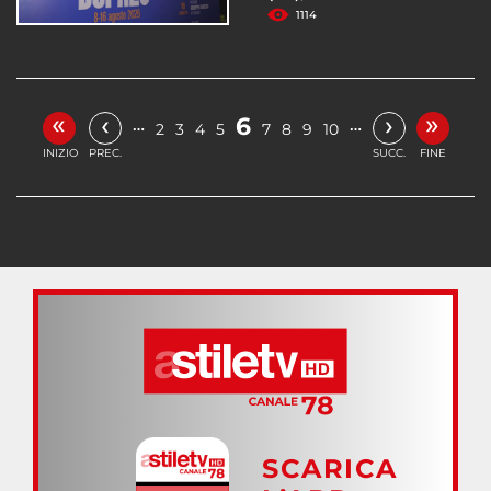
1114
«
»
‹
›
6
…
…
2
3
4
5
7
8
9
10
INIZIO
PREC.
SUCC.
FINE
SCARICA