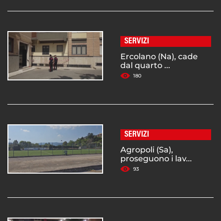
SERVIZI
Ercolano (Na), cade
dal quarto ...
180
SERVIZI
Agropoli (Sa),
proseguono i lav...
93