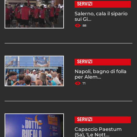
SERVIZI
Salerno, cala il sipario
sui Gi...
88
SERVIZI
Napoli, bagno di folla
per Alem...
71
SERVIZI
Capaccio Paestum
(Sa), 'Le Nott...