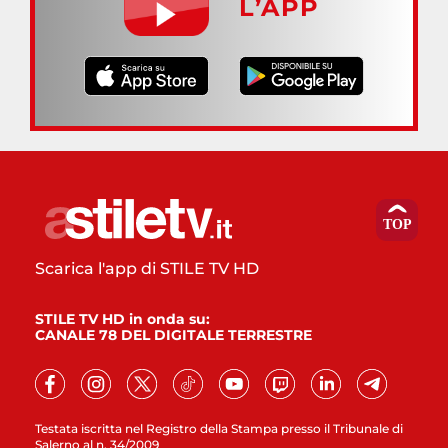
L’APP
Scarica l'app di STILE TV HD
STILE TV HD in onda su:
CANALE 78 DEL DIGITALE TERRESTRE
Testata iscritta nel Registro della Stampa presso il Tribunale di
Salerno al n. 34/2009