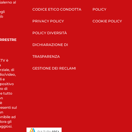
Salerno al
CODICE ETICO CONDOTTA
POLICY
gli
/o
PRIVACY POLICY
COOKIE POLICY
POLICY DIVERSITÀ
ERRESTRE
DICHIARAZIONE DI
TRASPARENZA
LETV è
a
GESTIONE DEI RECLAMI
ziale, di
dio/video,
i e
spositivo
zo di
 e tutto
on
 è
esenti sul
un
nibile ad
ora gli
aggiosi.