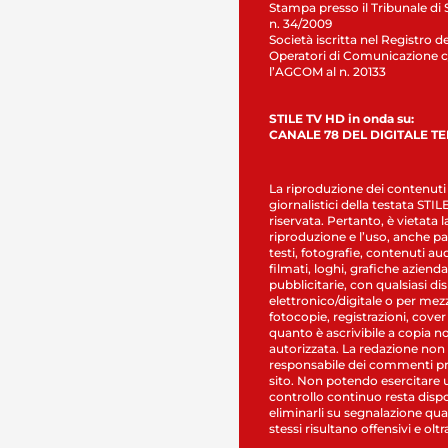
Stampa presso il Tribunale di 
n. 34/2009
Società iscritta nel Registro de
Operatori di Comunicazione c
l’AGCOM al n. 20133
STILE TV HD in onda su:
CANALE 78 DEL DIGITALE T
La riproduzione dei contenuti
giornalistici della testata STI
riservata. Pertanto, è vietata l
riproduzione e l’uso, anche par
testi, fotografie, contenuti au
filmati, loghi, grafiche aziendal
pubblicitarie, con qualsiasi di
elettronico/digitale o per mez
fotocopie, registrazioni, cover
quanto è ascrivibile a copia n
autorizzata. La redazione non
responsabile dei commenti pr
sito. Non potendo esercitare 
controllo continuo resta dispo
eliminarli su segnalazione qual
stessi risultano offensivi e oltr