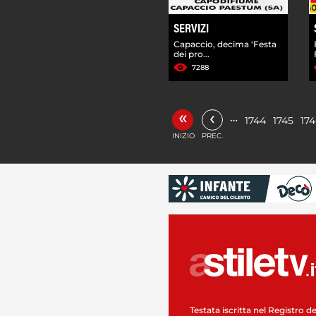
SERVIZI
Capaccio, decima 'Festa
dei pro...
7288
«
‹
…
1744
1745
17
INIZIO
PREC.
Testata iscritta nel Registro de