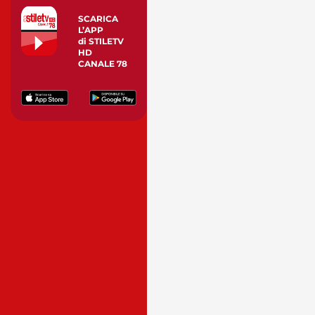
SCARICA
L’APP
di STILETV
HD
CANALE 78