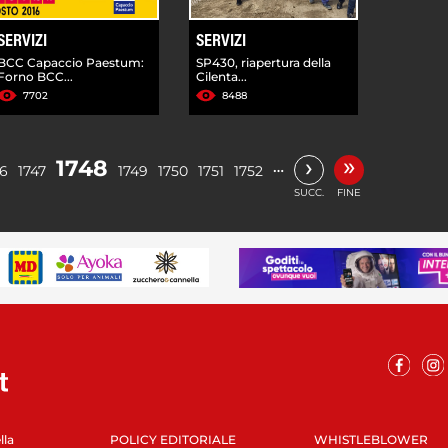
SERVIZI
SERVIZI
BCC Capaccio Paestum:
SP430, riapertura della
Forno BCC...
Cilenta...
7702
8488
»
›
1748
…
46
1747
1749
1750
1751
1752
SUCC.
FINE
lla
POLICY EDITORIALE
WHISTLEBLOWER