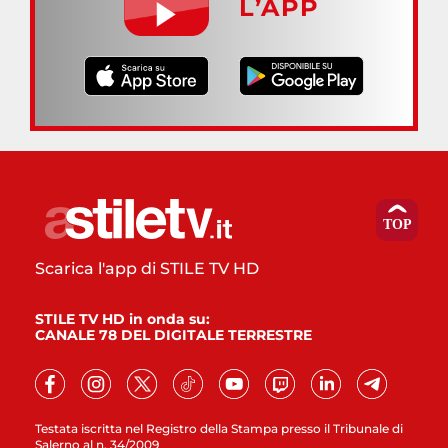
L’APP
Scarica l'app di STILE TV HD
STILE TV HD in onda su:
CANALE 78 DEL DIGITALE TERRESTRE
Testata iscritta nel Registro della Stampa presso il Tribunale di
Salerno al n. 34/2009