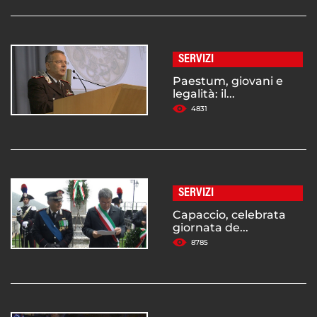
SERVIZI
Paestum, giovani e
legalità: il...
4831
SERVIZI
Capaccio, celebrata
giornata de...
8785