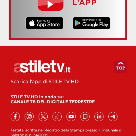
L’APP
Scarica l'app di STILE TV HD
STILE TV HD in onda su:
CANALE 78 DEL DIGITALE TERRESTRE
Testata iscritta nel Registro della Stampa presso il Tribunale di
Salerno al n. 34/2009