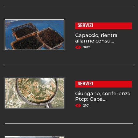
SERVIZI
Capaccio, rientra
allarme consu...
3612
SERVIZI
Giungano, conferenza
Ptcp: Capa...
2101