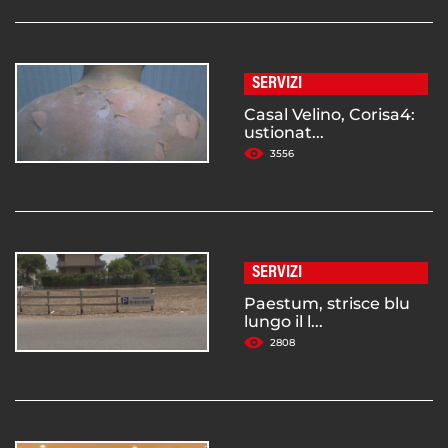
SERVIZI
Casal Velino, Corisa4:
ustionat...
3556
SERVIZI
Paestum, strisce blu
lungo il l...
2808