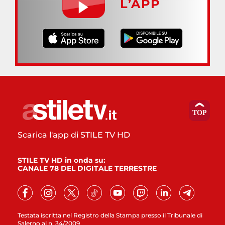
L’APP
Scarica l'app di STILE TV HD
STILE TV HD in onda su:
CANALE 78 DEL DIGITALE TERRESTRE
Testata iscritta nel Registro della Stampa presso il Tribunale di
Salerno al n. 34/2009