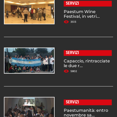
SERVIZI
Paestum Wine
Festival, in vetri...
3513
SERVIZI
Capaccio, rintracciate
le due r...
5802
SERVIZI
Paestumanità: entro
novembre sa...