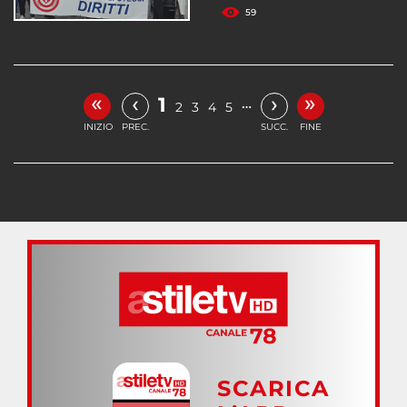
59
«
»
‹
›
1
…
2
3
4
5
INIZIO
PREC.
SUCC.
FINE
SCARICA