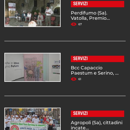
SERVIZI
Perdifumo (Sa).
Vatolla, Premio...
67
SERVIZI
Bcc Capaccio
Paestum e Serino, ...
61
SERVIZI
Agropoli (Sa), cittadini
incate...