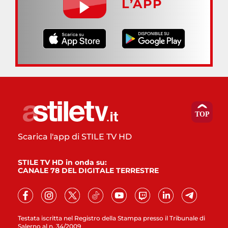
L’APP
Scarica l'app di STILE TV HD
STILE TV HD in onda su:
CANALE 78 DEL DIGITALE TERRESTRE
Testata iscritta nel Registro della Stampa presso il Tribunale di
Salerno al n. 34/2009