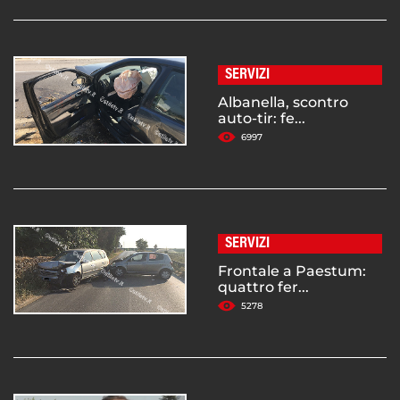
SERVIZI
Albanella, scontro
auto-tir: fe...
6997
SERVIZI
Frontale a Paestum:
quattro fer...
5278