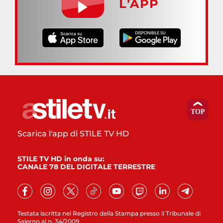
L’APP
Scarica l'app di STILE TV HD
STILE TV HD in onda su:
CANALE 78 DEL DIGITALE TERRESTRE
Testata iscritta nel Registro della Stampa presso il Tribunale di
Salerno al n. 34/2009