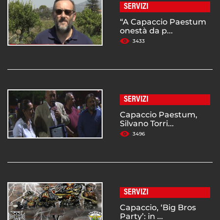
SERVIZI
“A Capaccio Paestum
onestà da p...
3433
SERVIZI
Capaccio Paestum,
Silvano Torri...
3496
SERVIZI
Capaccio, ‘Big Bros
Party’: in ...