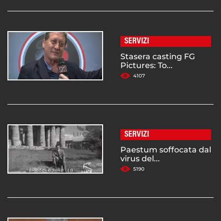
SERVIZI
Stasera casting FG
Pictures: To...
4107
SERVIZI
Paestum soffocata dal
virus del...
5190