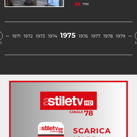
7191
1975
…
…
1971
1972
1973
1974
1976
1977
1978
1979
C.
S
SCARICA