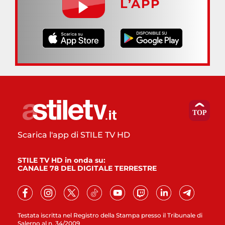
L’APP
Scarica l'app di STILE TV HD
STILE TV HD in onda su:
CANALE 78 DEL DIGITALE TERRESTRE
Testata iscritta nel Registro della Stampa presso il Tribunale di
Salerno al n. 34/2009