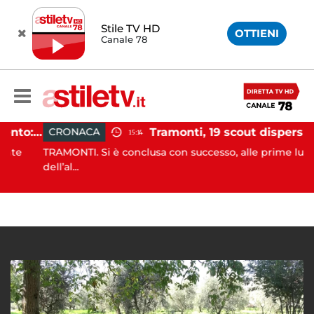
Stile TV HD
OTTIENI
Canale 78
Incidente agricolo nel Cilento: trattore si ribalta, muore 71enne
Tramonti, 19 scout dispersi in montagna salvati dai vigili del fuoc
CRONACA
15:14
e
TRAMONTI. Si è conclusa con successo, alle prime luci
dell’al...