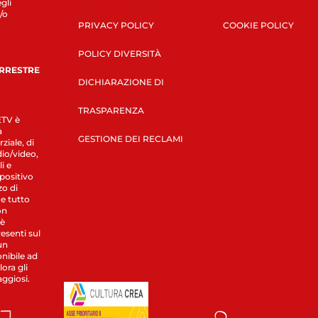
gli
/o
PRIVACY POLICY
COOKIE POLICY
POLICY DIVERSITÀ
ERRESTRE
DICHIARAZIONE DI
TRASPARENZA
LETV è
a
GESTIONE DEI RECLAMI
ziale, di
dio/video,
i e
spositivo
zo di
 e tutto
on
 è
esenti sul
un
nibile ad
ora gli
aggiosi.