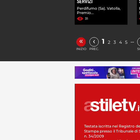
SERVIZI
Perdifumo (Sa). Vatolla,
Premio...
31
«
‹
1
…
2
3
4
5
INIZIO
PREC.
S
Testata iscritta nel Registro de
Stampa presso il Tribunale di 
n. 34/2009