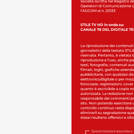
Società iscritta nel Registro de
Operatori di Comunicazione c
l’AGCOM al n. 20133
STILE TV HD in onda su:
CANALE 78 DEL DIGITALE T
La riproduzione dei contenuti
giornalistici della testata STI
riservata. Pertanto, è vietata l
riproduzione e l’uso, anche par
testi, fotografie, contenuti au
filmati, loghi, grafiche aziendal
pubblicitarie, con qualsiasi di
elettronico/digitale o per mez
fotocopie, registrazioni, cover
quanto è ascrivibile a copia n
autorizzata. La redazione non
responsabile dei commenti pr
sito. Non potendo esercitare 
controllo continuo resta dispo
eliminarli su segnalazione qual
stessi risultano offensivi e oltr