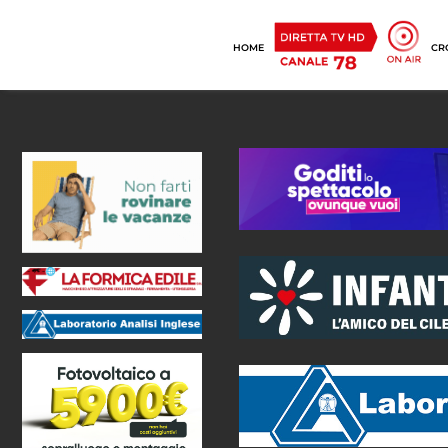
HOME
CR