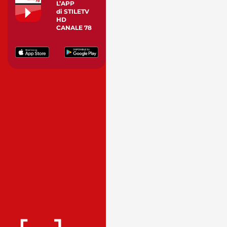
L’APP
di STILETV
HD
CANALE 78