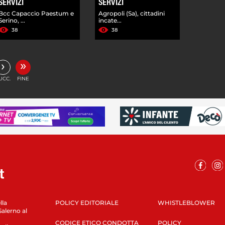
SERVIZI
SERVIZI
Bcc Capaccio Paestum e
Agropoli (Sa), cittadini
Serino, ...
incate...
38
38
»
›
UCC.
FINE
lla
POLICY EDITORIALE
WHISTLEBLOWER
Salerno al
CODICE ETICO CONDOTTA
POLICY