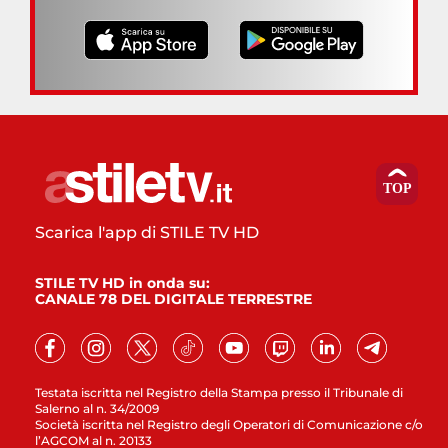
Scarica l'app di STILE TV HD
STILE TV HD in onda su:
CANALE 78 DEL DIGITALE TERRESTRE
Testata iscritta nel Registro della Stampa presso il Tribunale di
Salerno al n. 34/2009
Società iscritta nel Registro degli Operatori di Comunicazione c/o
l’AGCOM al n. 20133