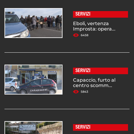
SERVIZI
Eboli, vertenza
Improsta: opera...
6458
SERVIZI
Capaccio, furto al
centro scomm...
5843
SERVIZI