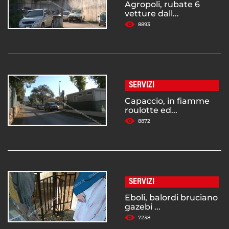
Agropoli, rubate 6
vetture dall...
8893
SERVIZI
Capaccio, in fiamme
roulotte ed...
8872
SERVIZI
Eboli, balordi bruciano
gazebi ...
7238