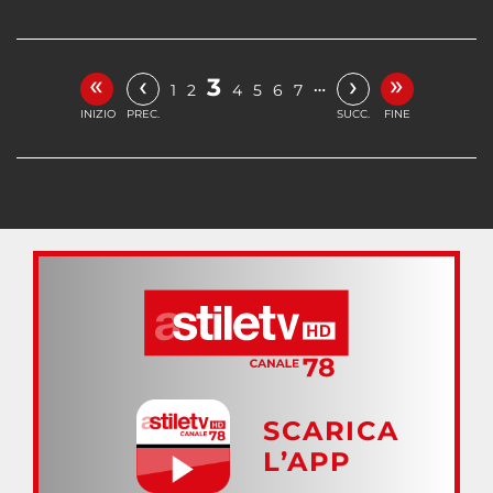
«
»
‹
›
3
…
1
2
4
5
6
7
INIZIO
PREC.
SUCC.
FINE
SCARICA
L’APP