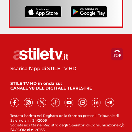
Scarica l'app di STILE TV HD
STILE TV HD in onda su:
CANALE 78 DEL DIGITALE TERRESTRE
Testata iscritta nel Registro della Stampa presso il Tribunale di
Salerno al n. 34/2009
Società iscritta nel Registro degli Operatori di Comunicazione c/o
l’AGCOM al n. 20133