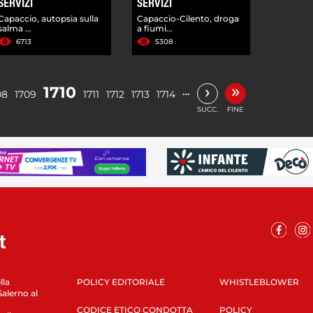
SERVIZI
SERVIZI
Capaccio, autopsia sulla
Capaccio-Cilento, droga
salma ...
a fiumi...
6713
5308
»
›
1710
…
08
1709
1711
1712
1713
1714
SUCC.
FINE
lla
POLICY EDITORIALE
WHISTLEBLOWER
Salerno al
CODICE ETICO CONDOTTA
POLICY