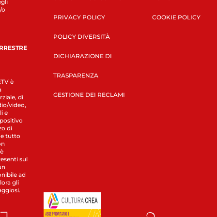
gli
/o
PRIVACY POLICY
COOKIE POLICY
POLICY DIVERSITÀ
ERRESTRE
DICHIARAZIONE DI
TRASPARENZA
LETV è
a
GESTIONE DEI RECLAMI
ziale, di
dio/video,
i e
spositivo
zo di
 e tutto
on
 è
esenti sul
un
nibile ad
ora gli
aggiosi.