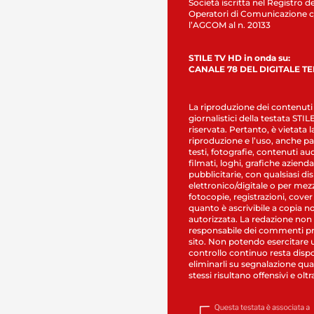
Società iscritta nel Registro de
Operatori di Comunicazione c
l’AGCOM al n. 20133
STILE TV HD in onda su:
CANALE 78 DEL DIGITALE T
La riproduzione dei contenuti
giornalistici della testata STI
riservata. Pertanto, è vietata l
riproduzione e l’uso, anche par
testi, fotografie, contenuti au
filmati, loghi, grafiche aziendal
pubblicitarie, con qualsiasi di
elettronico/digitale o per mez
fotocopie, registrazioni, cover
quanto è ascrivibile a copia n
autorizzata. La redazione non
responsabile dei commenti pr
sito. Non potendo esercitare 
controllo continuo resta dispo
eliminarli su segnalazione qual
stessi risultano offensivi e oltr