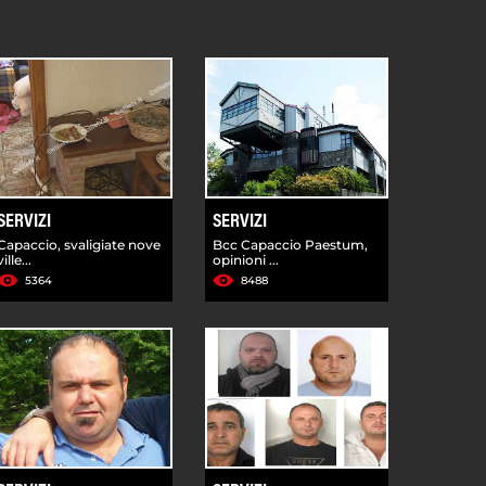
SERVIZI
SERVIZI
Capaccio, svaligiate nove
Bcc Capaccio Paestum,
ville...
opinioni ...
5364
8488