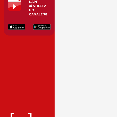
L’APP
di STILETV
HD
CANALE 78