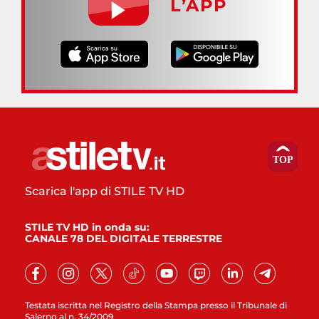
L’APP
Scarica l'app di STILE TV HD
STILE TV HD in onda su:
CANALE 78 DEL DIGITALE TERRESTRE
Testata iscritta nel Registro della Stampa presso il Tribunale di
Salerno al n. 34/2009