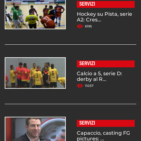
SERVIZI
Hockey su Pista, serie
A2: Cres...
6195
SERVIZI
Calcio a 5, serie D:
derby al R...
11037
SERVIZI
Capaccio, casting FG
pictures: ...