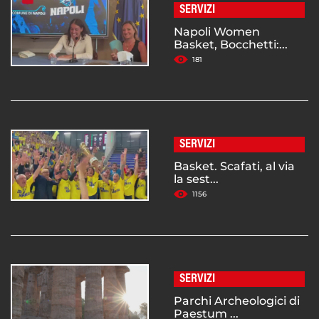
SERVIZI
Napoli Women
Basket, Bocchetti:...
181
SERVIZI
Basket. Scafati, al via
la sest...
1156
SERVIZI
Parchi Archeologici di
Paestum ...