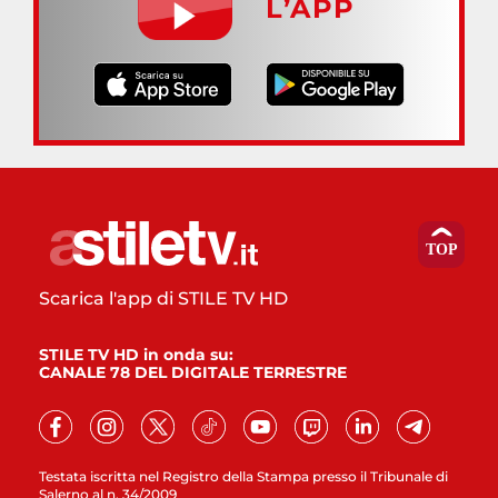
L’APP
Scarica l'app di STILE TV HD
STILE TV HD in onda su:
CANALE 78 DEL DIGITALE TERRESTRE
Testata iscritta nel Registro della Stampa presso il Tribunale di
Salerno al n. 34/2009