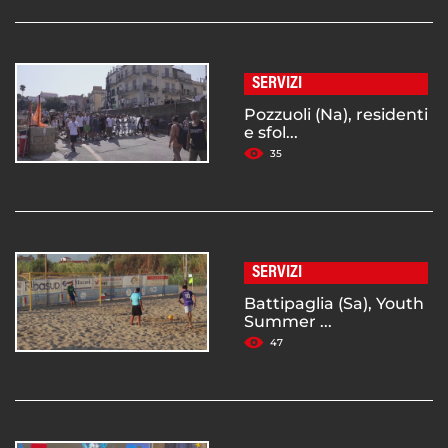
SERVIZI
Pozzuoli (Na), residenti
e sfol...
35
SERVIZI
Battipaglia (Sa), Youth
Summer ...
47