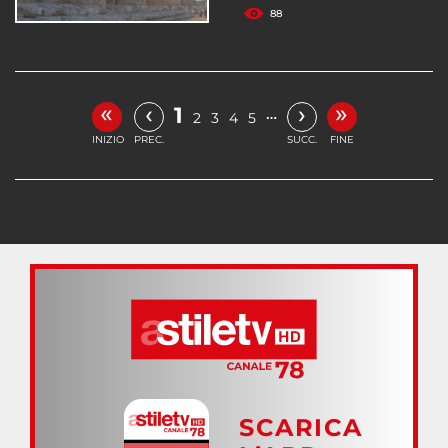
88
«
»
‹
›
1
…
2
3
4
5
INIZIO
PREC.
SUCC.
FINE
SCARICA