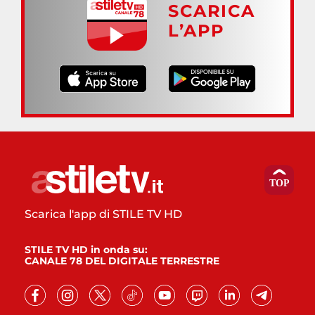
SCARICA
L’APP
Scarica l'app di STILE TV HD
STILE TV HD in onda su:
CANALE 78 DEL DIGITALE TERRESTRE