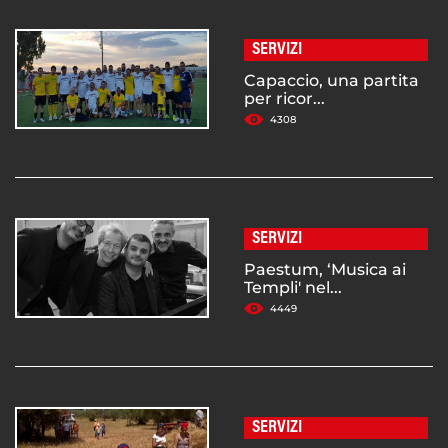
SERVIZI
Capaccio, una partita
per ricor...
4308
SERVIZI
Paestum, ‘Musica ai
Templi' nel...
4449
SERVIZI