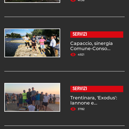
4136
SERVIZI
Capaccio, sinergia
Comune-Conso...
4921
SERVIZI
Trentinara, 'Exodus':
Iannone e...
3782