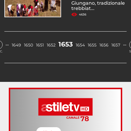
Giungano, tradizionale
trebbiat...
4636
1653
…
…
1649
1650
1651
1652
1654
1655
1656
1657
C.
S