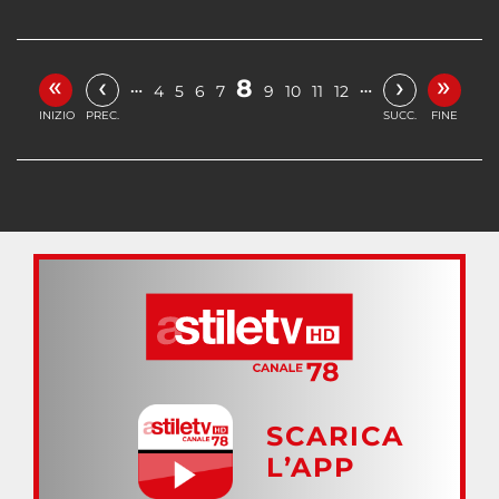
«
»
‹
›
8
…
…
4
5
6
7
9
10
11
12
INIZIO
PREC.
SUCC.
FINE
SCARICA
L’APP