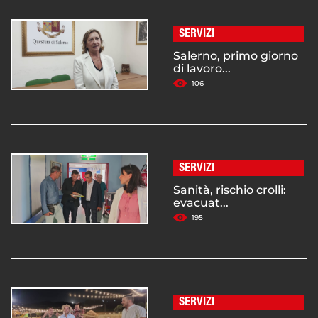
SERVIZI
Salerno, primo giorno
di lavoro...
106
SERVIZI
Sanità, rischio crolli:
evacuat...
195
SERVIZI