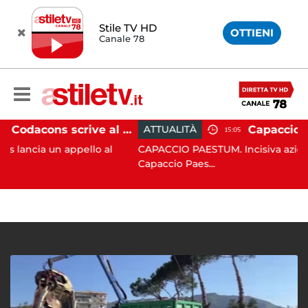
Stile TV HD
OTTIENI
Canale 78
Paestum, Codacons scrive al ministro Giuli: "Rilanciare scavi dell'Anfiteatro nell'area archeologica"
ATTUALITÀ
15:05
 appello al
CAPACCIO PAESTUM. Incisiva azione del Com
Capaccio Paes...