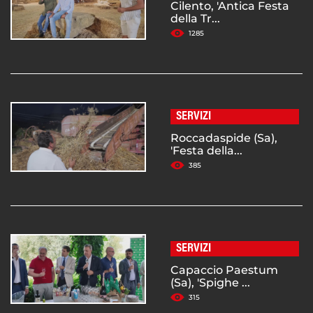
Cilento, 'Antica Festa
della Tr...
1285
SERVIZI
Roccadaspide (Sa),
'Festa della...
385
SERVIZI
Capaccio Paestum
(Sa), 'Spighe ...
315