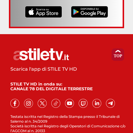
Scarica l'app di STILE TV HD
STILE TV HD in onda su:
CANALE 78 DEL DIGITALE TERRESTRE
Testata iscritta nel Registro della Stampa presso il Tribunale di
Salerno al n. 34/2009
Società iscritta nel Registro degli Operatori di Comunicazione c/o
l’AGCOM al n. 20133