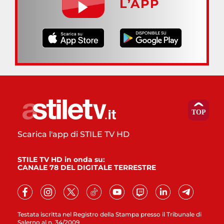
L’APP
Scarica l'app di STILE TV HD
STILE TV HD in onda su:
CANALE 78 DEL DIGITALE TERRESTRE
Testata iscritta nel Registro della Stampa presso il Tribunale di
Salerno al n. 34/2009