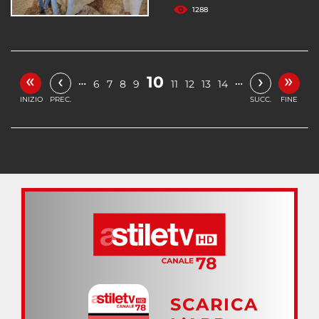
1288
«
»
‹
›
10
…
…
6
7
8
9
11
12
13
14
INIZIO
PREC.
SUCC.
FINE
SCARICA