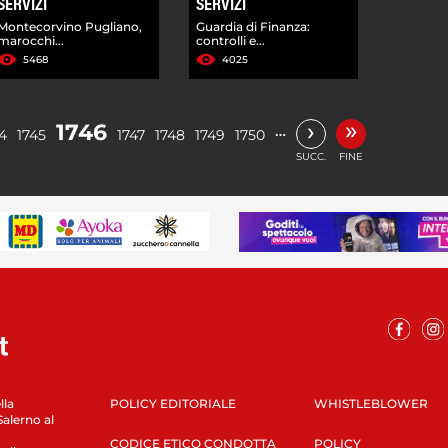
SERVIZI
SERVIZI
Montecorvino Pugliano,
Guardia di Finanza:
marocchi...
controlli e...
5468
4025
»
›
1746
…
4
1745
1747
1748
1749
1750
SUCC.
FINE
lla
POLICY EDITORIALE
WHISTLEBLOWER
Salerno al
CODICE ETICO CONDOTTA
POLICY