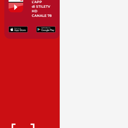
L’APP
di STILETV
HD
CANALE 78