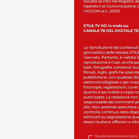
Società iscritta nel Registro de
Operatori di Comunicazione c
l’AGCOM al n. 20133
STILE TV HD in onda su:
CANALE 78 DEL DIGITALE T
La riproduzione dei contenuti
giornalistici della testata STI
riservata. Pertanto, è vietata l
riproduzione e l’uso, anche par
testi, fotografie, contenuti au
filmati, loghi, grafiche aziendal
pubblicitarie, con qualsiasi di
elettronico/digitale o per mez
fotocopie, registrazioni, cover
quanto è ascrivibile a copia n
autorizzata. La redazione non
responsabile dei commenti pr
sito. Non potendo esercitare 
controllo continuo resta dispo
eliminarli su segnalazione qual
stessi risultano offensivi e oltr