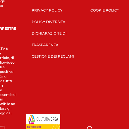
gli
/o
PRIVACY POLICY
COOKIE POLICY
POLICY DIVERSITÀ
ERRESTRE
DICHIARAZIONE DI
TRASPARENZA
LETV è
a
GESTIONE DEI RECLAMI
ziale, di
dio/video,
i e
spositivo
zo di
 e tutto
on
 è
esenti sul
un
nibile ad
ora gli
aggiosi.